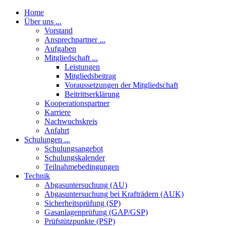
Home
Über uns ...
Vorstand
Ansprechpartner ...
Aufgaben
Mitgliedschaft ...
Leistungen
Mitgliedsbeitrag
Voraussetzungen der Mitgliedschaft
Beitrittserklärung
Kooperationspartner
Karriere
Nachwuchskreis
Anfahrt
Schulungen ...
Schulungsangebot
Schulungskalender
Teilnahmebedingungen
Technik
Abgasuntersuchung (AU)
Abgasuntersuchung bei Krafträdern (AUK)
Sicherheitsprüfung (SP)
Gasanlagenprüfung (GAP/GSP)
Prüfstützpunkte (PSP)