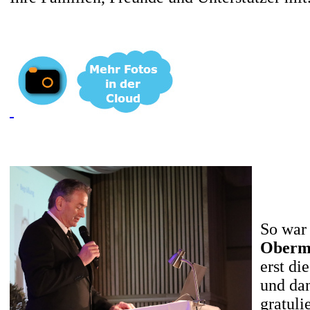
So war 
Oberm
erst di
und da
gratuli