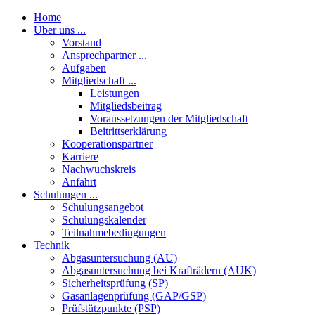
Home
Über uns ...
Vorstand
Ansprechpartner ...
Aufgaben
Mitgliedschaft ...
Leistungen
Mitgliedsbeitrag
Voraussetzungen der Mitgliedschaft
Beitrittserklärung
Kooperationspartner
Karriere
Nachwuchskreis
Anfahrt
Schulungen ...
Schulungsangebot
Schulungskalender
Teilnahmebedingungen
Technik
Abgasuntersuchung (AU)
Abgasuntersuchung bei Krafträdern (AUK)
Sicherheitsprüfung (SP)
Gasanlagenprüfung (GAP/GSP)
Prüfstützpunkte (PSP)