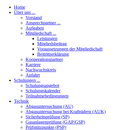
Home
Über uns ...
Vorstand
Ansprechpartner ...
Aufgaben
Mitgliedschaft ...
Leistungen
Mitgliedsbeitrag
Voraussetzungen der Mitgliedschaft
Beitrittserklärung
Kooperationspartner
Karriere
Nachwuchskreis
Anfahrt
Schulungen ...
Schulungsangebot
Schulungskalender
Teilnahmebedingungen
Technik
Abgasuntersuchung (AU)
Abgasuntersuchung bei Krafträdern (AUK)
Sicherheitsprüfung (SP)
Gasanlagenprüfung (GAP/GSP)
Prüfstützpunkte (PSP)