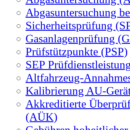
Abgasuntersuchung be
Sicherheitsprüfung (S
Gasanlagenprüfung (
Prüfstützpunkte (PSP)
SEP Prüfdienstleistun
Altfahrzeug-Annahmes
Kalibrierung AU-Gerä
Akkreditierte Überprü
(AÜK)
Gebühren hoheitlicher