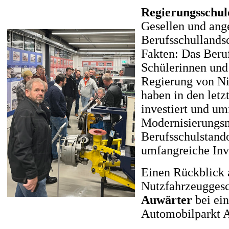
Regierungsschul
Gesellen und ange
Berufsschullands
Fakten: Das Beru
Schülerinnen und 
Regierung von Ni
haben in den letz
investiert und u
Modernisierungs
Berufsschulstando
umfangreiche Inve
Einen Rückblick 
Nutzfahrzeugges
Auwärter
bei ei
Automobilparkt A