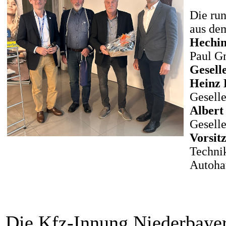
Die run
aus de
Hechin
Paul G
Gesell
Heinz
Geselle
Albert
Gesell
Vorsit
Techni
Autohau
Die Kfz-Innung Niederbaye