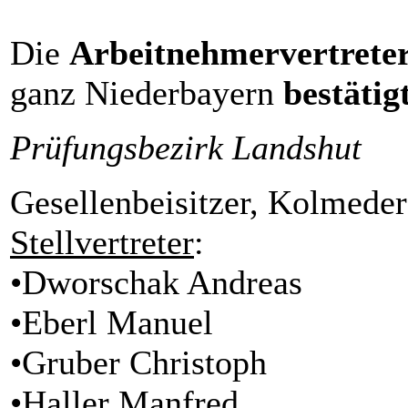
Die
Arbeitnehmervertreter
ganz Niederbayern
bestäti
Prüfungsbezirk Landshut
Gesellenbeisitzer, Kolmede
Stellvertreter
:
•Dworschak Andreas
•Eberl Manuel
•Gruber Christoph
•Haller Manfred