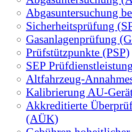
Abgasuntersuchung be
Sicherheitsprüfung (S
Gasanlagenprüfung (
Prüfstützpunkte (PSP)
SEP Prüfdienstleistun
Altfahrzeug-Annahmes
Kalibrierung AU-Gerä
Akkreditierte Überprü
(AÜK)
Gebühren hoheitlicher