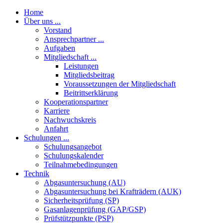
Home
Über uns ...
Vorstand
Ansprechpartner ...
Aufgaben
Mitgliedschaft ...
Leistungen
Mitgliedsbeitrag
Voraussetzungen der Mitgliedschaft
Beitrittserklärung
Kooperationspartner
Karriere
Nachwuchskreis
Anfahrt
Schulungen ...
Schulungsangebot
Schulungskalender
Teilnahmebedingungen
Technik
Abgasuntersuchung (AU)
Abgasuntersuchung bei Krafträdern (AUK)
Sicherheitsprüfung (SP)
Gasanlagenprüfung (GAP/GSP)
Prüfstützpunkte (PSP)