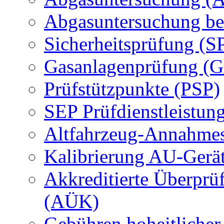
Abgasuntersuchung be
Sicherheitsprüfung (S
Gasanlagenprüfung (
Prüfstützpunkte (PSP)
SEP Prüfdienstleistun
Altfahrzeug-Annahmes
Kalibrierung AU-Gerä
Akkreditierte Überprü
(AÜK)
Gebühren hoheitlicher