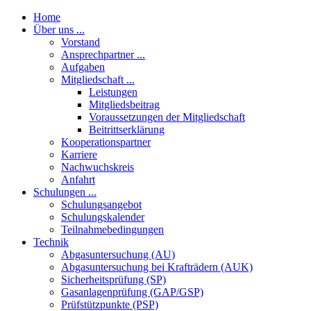
Home
Über uns ...
Vorstand
Ansprechpartner ...
Aufgaben
Mitgliedschaft ...
Leistungen
Mitgliedsbeitrag
Voraussetzungen der Mitgliedschaft
Beitrittserklärung
Kooperationspartner
Karriere
Nachwuchskreis
Anfahrt
Schulungen ...
Schulungsangebot
Schulungskalender
Teilnahmebedingungen
Technik
Abgasuntersuchung (AU)
Abgasuntersuchung bei Krafträdern (AUK)
Sicherheitsprüfung (SP)
Gasanlagenprüfung (GAP/GSP)
Prüfstützpunkte (PSP)