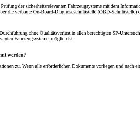
ie Prüfung der sicherheitsrelevanten Fahrzeugsysteme mit dem Infor
er die verbaute On-Board-Diagnoseschnittstelle (OBD-Schnittstelle) d
P-Durchführung ohne Qualitätsverlust in allen berechtigten SP-Untersuc
evanten Fahrzeugsysteme, möglich ist.
annt werden?
tionen zu. Wenn alle erforderlichen Dokumente vorliegen und nach ein