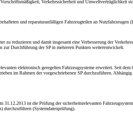
rschriftsmäßigkeit, Verkehrssicherheit und Umweltverträglichkeit sic
ißbehafteten und reparaturanfälligen Fahrzeugteilen an Nutzfahrzeugen
r zu reduzieren und damit insgesamt eine Verbesserung der Verkehrssich
en zur Durchführung der SP in mehreren Punkten weiterentwickelt.
evanten elektronisch geregelten Fahrzeugsysteme erweitert. Seit dem 01
rieben im Rahmen der vorgeschriebenen SP durchzuführen. Abhängig v
um 31.12.2013 ist die Prüfung der sicherheitsrelevanten Fahrzeugsys
s) durchzuführen (Systemdatenprüfung).