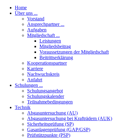
Home
Über uns ...
Vorstand
Ansprechpartner ...
Aufgaben
Mitgliedschaft ...
Leistungen
Mitgliedsbeitrag
Voraussetzungen der Mitgliedschaft
Beitrittserklärung
Kooperationspartner
Karriere
Nachwuchskreis
Anfahrt
Schulungen ...
Schulungsangebot
Schulungskalender
Teilnahmebedingungen
Technik
Abgasuntersuchung (AU)
Abgasuntersuchung bei Krafträdern (AUK)
Sicherheitsprüfung (SP)
Gasanlagenprüfung (GAP/GSP)
Prüfstützpunkte (PSP)