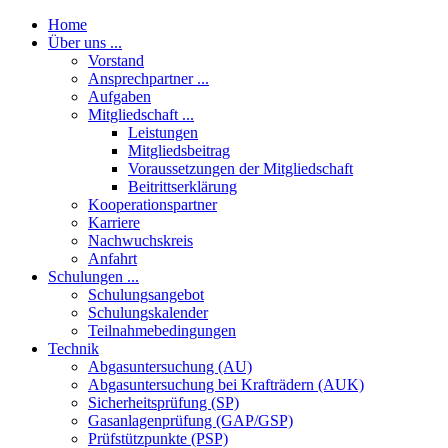
Home
Über uns ...
Vorstand
Ansprechpartner ...
Aufgaben
Mitgliedschaft ...
Leistungen
Mitgliedsbeitrag
Voraussetzungen der Mitgliedschaft
Beitrittserklärung
Kooperationspartner
Karriere
Nachwuchskreis
Anfahrt
Schulungen ...
Schulungsangebot
Schulungskalender
Teilnahmebedingungen
Technik
Abgasuntersuchung (AU)
Abgasuntersuchung bei Krafträdern (AUK)
Sicherheitsprüfung (SP)
Gasanlagenprüfung (GAP/GSP)
Prüfstützpunkte (PSP)