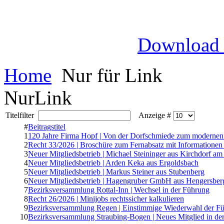
Download
Home
Nur für Link
NurLink
Titelfilter
Anzeige #
#
Beitragstitel
1
120 Jahre Firma Hopf | Von der Dorfschmiede zum moderne
2
Recht 33/2026 | Broschüre zum Fernabsatz mit Informationen
3
Neuer Mitgliedsbetrieb | Michael Steininger aus Kirchdorf am
4
Neuer Mitgliedsbetrieb | Arden Keka aus Ergoldsbach
5
Neuer Mitgliedsbetrieb | Markus Steiner aus Stubenberg
6
Neuer Mitgliedsbetrieb | Hagengruber GmbH aus Hengersber
7
Bezirksversammlung Rottal-Inn | Wechsel in der Führung
8
Recht 26/2026 | Minijobs rechtssicher kalkulieren
9
Bezirksversammlung Regen | Einstimmige Wiederwahl der Fü
10
Bezirksversammlung Straubing-Bogen | Neues Mitglied in der