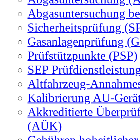
Abgasuntersuchung be
Sicherheitsprüfung (S
Gasanlagenprüfung (
Prüfstützpunkte (PSP)
SEP Prüfdienstleistun
Altfahrzeug-Annahmes
Kalibrierung AU-Gerä
Akkreditierte Überprü
(AÜK)
Gebühren hoheitlicher