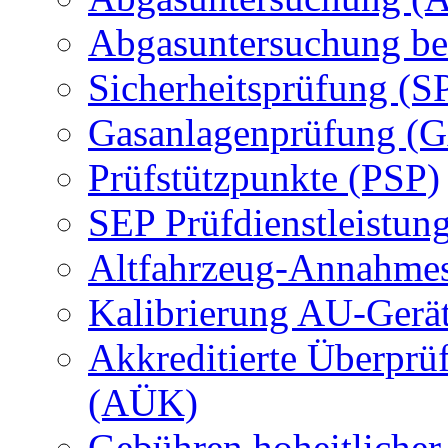
Abgasuntersuchung be
Sicherheitsprüfung (S
Gasanlagenprüfung (
Prüfstützpunkte (PSP)
SEP Prüfdienstleistun
Altfahrzeug-Annahmes
Kalibrierung AU-Gerä
Akkreditierte Überprü
(AÜK)
Gebühren hoheitlicher