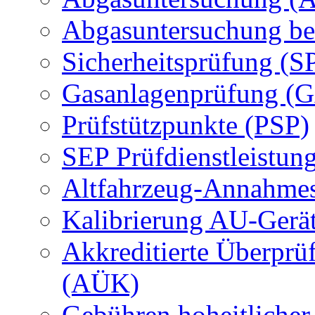
Abgasuntersuchung be
Sicherheitsprüfung (S
Gasanlagenprüfung (
Prüfstützpunkte (PSP)
SEP Prüfdienstleistun
Altfahrzeug-Annahmes
Kalibrierung AU-Gerä
Akkreditierte Überprü
(AÜK)
Gebühren hoheitlicher