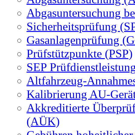
Abgasuntersuchung be
Sicherheitsprüfung (S
Gasanlagenprüfung (
Prüfstützpunkte (PSP)
SEP Prüfdienstleistun
Altfahrzeug-Annahmes
Kalibrierung AU-Gerä
Akkreditierte Überprü
(AÜK)
Gebühren hoheitlicher