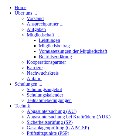
Home
Über uns ...
Vorstand
Ansprechpartner ...
Aufgaben
Mitgliedschaft ...
Leistungen
Mitgliedsbeitrag
Voraussetzungen der Mitgliedschaft
Beitrittserklärung
Kooperationspartner
Karriere
Nachwuchskreis
Anfahrt
Schulungen ...
Schulungsangebot
Schulungskalender
Teilnahmebedingungen
Technik
Abgasuntersuchung (AU)
Abgasuntersuchung bei Krafträdern (AUK)
Sicherheitsprüfung (SP)
Gasanlagenprüfung (GAP/GSP)
Prüfstützpunkte (PSP)