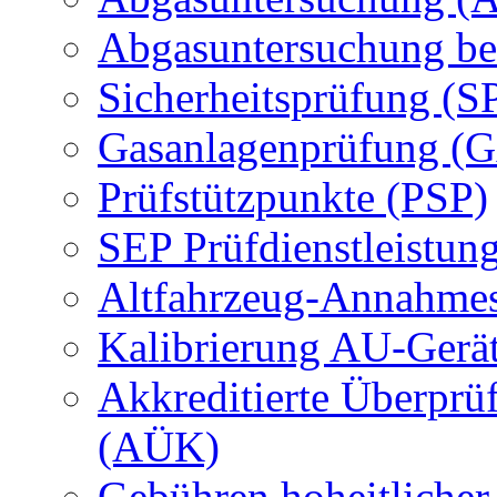
Abgasuntersuchung be
Sicherheitsprüfung (S
Gasanlagenprüfung (
Prüfstützpunkte (PSP)
SEP Prüfdienstleistun
Altfahrzeug-Annahmes
Kalibrierung AU-Gerä
Akkreditierte Überprü
(AÜK)
Gebühren hoheitlicher