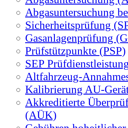
Abgasuntersuchung be
Sicherheitsprüfung (S
Gasanlagenprüfung (
Prüfstützpunkte (PSP)
SEP Prüfdienstleistun
Altfahrzeug-Annahmes
Kalibrierung AU-Gerä
Akkreditierte Überprü
(AÜK)
Gebühren hoheitlicher