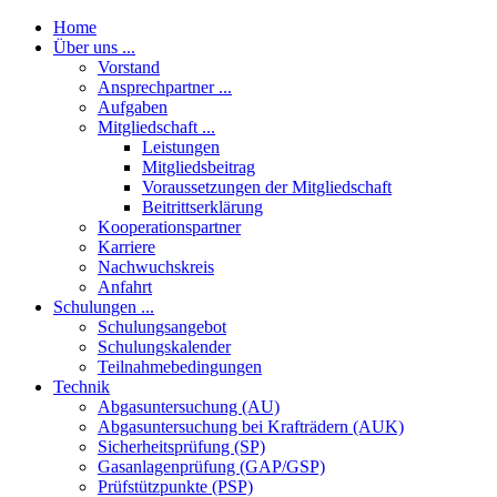
Home
Über uns ...
Vorstand
Ansprechpartner ...
Aufgaben
Mitgliedschaft ...
Leistungen
Mitgliedsbeitrag
Voraussetzungen der Mitgliedschaft
Beitrittserklärung
Kooperationspartner
Karriere
Nachwuchskreis
Anfahrt
Schulungen ...
Schulungsangebot
Schulungskalender
Teilnahmebedingungen
Technik
Abgasuntersuchung (AU)
Abgasuntersuchung bei Krafträdern (AUK)
Sicherheitsprüfung (SP)
Gasanlagenprüfung (GAP/GSP)
Prüfstützpunkte (PSP)