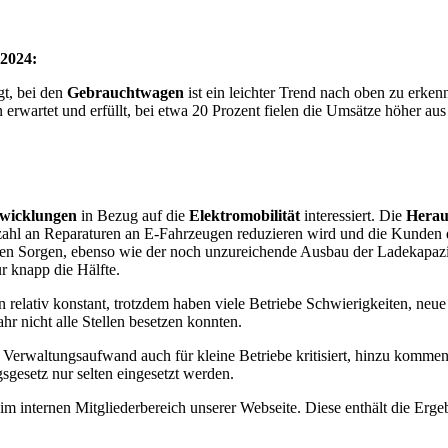
 2024:
gt, bei den
Gebrauchtwagen
ist ein leichter Trend nach oben zu erke
rwartet und erfüllt, bei etwa 20 Prozent fielen die Umsätze höher aus
wicklungen
in Bezug auf die
Elektromobilität
interessiert. Die
Herau
Anzahl an Reparaturen an E-Fahrzeugen reduzieren wird und die Kunde
en Sorgen, ebenso wie der noch unzureichende Ausbau der Ladekapazi
r knapp die Hälfte.
en relativ konstant, trotzdem haben viele Betriebe Schwierigkeiten, neu
hr nicht alle Stellen besetzen konnten.
Verwaltungsaufwand auch für kleine Betriebe kritisiert, hinzu kommen
esetz nur selten eingesetzt werden.
im internen Mitgliederbereich unserer Webseite. Diese enthält die Erge