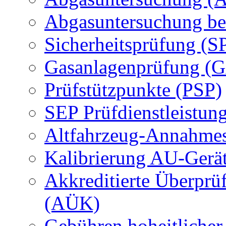
Abgasuntersuchung be
Sicherheitsprüfung (S
Gasanlagenprüfung (
Prüfstützpunkte (PSP)
SEP Prüfdienstleistun
Altfahrzeug-Annahmes
Kalibrierung AU-Gerä
Akkreditierte Überprü
(AÜK)
Gebühren hoheitlicher