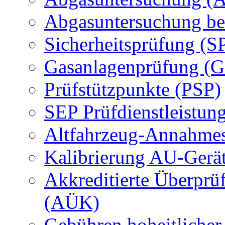
Abgasuntersuchung be
Sicherheitsprüfung (S
Gasanlagenprüfung (
Prüfstützpunkte (PSP)
SEP Prüfdienstleistun
Altfahrzeug-Annahmes
Kalibrierung AU-Gerä
Akkreditierte Überprü
(AÜK)
Gebühren hoheitlicher